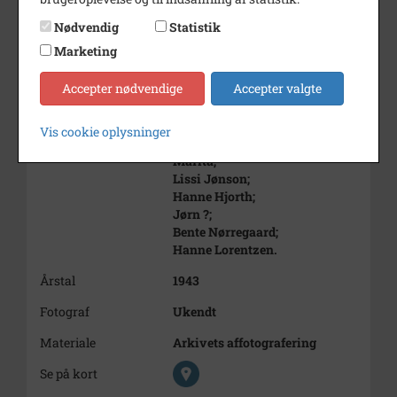
Jørgen Houberg Weber;
?;
Nødvendig
Statistik
Leif ? (eller muligvis Gunnar).
Marketing
Forrest fra venstre:
Accepter nødvendige
Accepter valgte
Sita Mironas;
Ingrid Jessen;
Gullmai (Strandgade);
Vis cookie oplysninger
Ruth Fecktenborg;
Marita;
Lissi Jønson;
Hanne Hjorth;
Jørn ?;
Bente Nørregaard;
Hanne Lorentzen.
Årstal
1943
Fotograf
Ukendt
Materiale
Arkivets affotografering
Se på kort