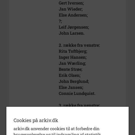
Gert Iversen;
Jan Wieder;
Else Andersen;
?;
Leif Jørgensen;
John Larsen.
2. række fra venstre:
Rita Toftbjerg;
Inger Hansen;
Jan Wærling;
Bente Strøe;
Erik Olsen;
John Berglund;
Else Jansen;
Connie Lundquist.
3. række fra venstre:
Hanne Nielsen;
Tom ?;
Cookies på arkiv.dk
Kjeld Andersen;
arkiv.dk anvender cookies til at forbedre din
Bent Borg;
brugeroplevelse og til indsamling af statistik.