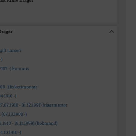
isk Arkiv Dragør
 Dragør
 gift Larsen
-)
.1907 -) kommis
910 -) fiskerimontør
4.1910 -)
.07.1910 - 01.12.1991) frisørmester
 (07.10.1908 -)
.1910 - 19.11.1999) (købmand)
.10.1910 -)