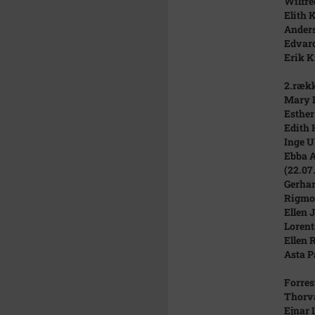
Wilfre
Elith 
Anders
Edvard
Erik K
2.rækk
Mary L
Esther
Edith 
Inge Ul
Ebba 
(22.07.
Gerhar
Rigmor
Ellen J
Lorents
Ellen 
Asta Pa
Forres
Thorval
Ejnar I