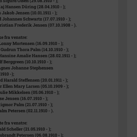
d Sigurd Olsen (29.08.1910 - );
Kaj Hansen Düring (28.04.1910 - );
 Jakob Jensen (10.01.1911 - );
 Johannes Schwartz (17.07.1910 - );
ristian Frederik Jensen (07.10.1908 - ).
e fra venstre:
onny Mortensen (16.09.1910 - );
 Gudrun Thora Palm (14.10.1910 - );
Hansine Amalie Hansen (28.02.1911 - );
f Berggreen (10.10.1910 - );
Agnes Johanne Stephensen
1910 -);
d Harald Steffensen (20.01.1911 - );
 Ellen Mary Larsen (05.10.1909 - );
ulie Mikkelsen (05.06.1910 - );
e Jensen (16.07.1910 - );
Rigmor Palm (21.07.1910 - );
lm Petersen (02.11.1910 - ).
te fra venstre:
d Scheller (21.05.1910 - );
sbrandt Petersen (06.08.1910 - );