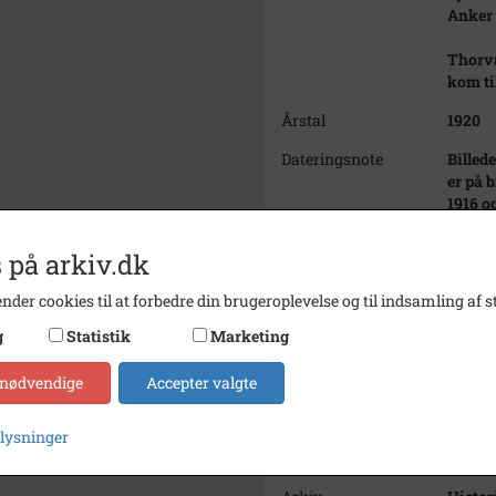
Anker 
Thorva
kom til
Årstal
1920
Dateringsnote
Billed
er på b
1916 o
Underv
 på arkiv.dk
Fotograf
Ukend
nder cookies til at forbedre din brugeroplevelse og til indsamling af st
Størrelse
9 x 14
g
Statistik
Marketing
Materiale
s/h po
Se på kort
 nødvendige
Accepter valgte
Type
Sogn (
plysninger
Enhed
Dragør