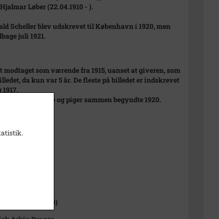
Hjalmar Løber (22.04.1910 - ).
ld Scheller blev udskrevet til København i 1920, men
bage juli 1921.
et modtaget som værende fra 1915, uanset at giveren, som
illedet, da kun var 5 år. De fleste på billedet er indskrevet
g 1917.
isning af drenge og piger sammen begyndte 1920.
t
atistik.
 cm
sitiv
1000-2050)
 Sogn (1954-2050)