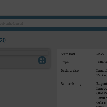
920
Nummer
B479
Type
Billede
Beskrivelse
Ingen 
Kirkeg
Bemærkning
Bagest
Ingebor
Olof Pe
Ernst 
Orla Ni