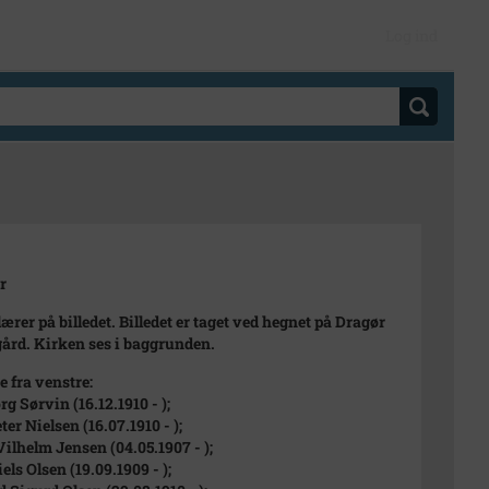
Log ind
r
lærer på billedet. Billedet er taget ved hegnet på Dragør
ård. Kirken ses i baggrunden.
e fra venstre:
g Sørvin (16.12.1910 - );
ter Nielsen (16.07.1910 - );
Vilhelm Jensen (04.05.1907 - );
els Olsen (19.09.1909 - );