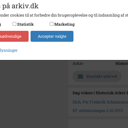
Fotograf
Arkive
 på arkiv.dk
Størrelse
17 x 1
nder cookies til at forbedre din brugeroplevelse og til indsamling af st
Materiale
s/h ne
g
Statistik
Marketing
Se på kort
 nødvendige
Accepter valgte
Type
Sogn (
plysninger
Enhed
Dragør
Arkiv
Histor
Kontakt arkivet
Søg videre i Historisk Arkiv
Dich, Per Frederik Schiemann 
EF-afstemningen 2.10.1972