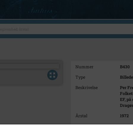
Nummer
B430
Type
Billede
Beskrivelse
Per Fr
Folket
EF, på
Dragør
Årstal
1972
Dateringsnote
02.10.