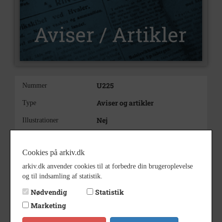
U225
Nummer
Aviser og artikler
Type
Nej
Illustrationer
Afsluttet uddannelse. Bo Sick
Indholdsnote
Børgesen, Hylleholt, har på
Cookies på arkiv.dk
Københavns Navigationsskole
arkiv.dk anvender cookies til at forbedre din brugeroplevelse
bestået styrmandseksamen.
og til indsamling af statistik.
Nødvendig
Statistik
Marketing