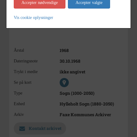
Accepter nødvendige
Accepter valgte
Vis cookie oplysninger
1968
Årstal
30.10.1968
Dateringsnote
ikke angivet
Trykt i medie
Se på kort
Sogn (1000-2050)
Type
Hylleholt Sogn (1880-2050)
Enhed
Faxe Kommunes Arkiver
Arkiv
Kontakt arkivet