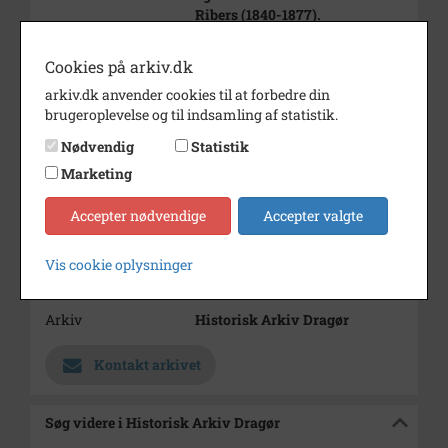
Ribers (1840-1877).
Her som styrmand, senere
skibsfører.
Cookies på arkiv.dk
Bemærkning
Gift 1888 med Niel Henrik Jans
arkiv.dk anvender cookies til at forbedre din
(1862-1915).
brugeroplevelse og til indsamling af statistik.
Periode
1885 - 1890
Nødvendig
Statistik
Marketing
Fotograf
Ukendt
Størrelse
10 x 6,5 cm kopi
Accepter nødvendige
Accepter valgte
Materiale
Arkivets affotografering
Vis cookie oplysninger
Se på kort
Arkiv
Historisk Arkiv Dragør
Kontakt arkivet
Søg videre i Historisk Arkiv Dragør