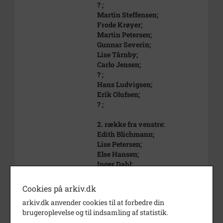
? ;
Martin Steffensen;
Frode Krøyer;
Martin Petersen;
Gunnar Severin;
Lise Tårnby;
Carlo Jensen;
? ;
Hans Ludvigsen;
Erik Olufsen;
? ;
2. række fra venstre:
Edith Blichmann;
Lise Petersen;
Else Hansen;
Inger Dahl;
? ;
Nellie Krabbe;
Cookies på arkiv.dk
Ellen Weichardt;
arkiv.dk anvender cookies til at forbedre din
Anne Margrethe Marcussen;
brugeroplevelse og til indsamling af statistik.
? ;