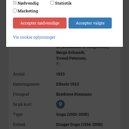
? ;
Nødvendig
Statistik
Kirsten Jensen;
Marketing
Edel Svendsen;
Mary Jensen;
Accepter nødvendige
Accepter valgte
Forrest fra venstre:
? ;
Vis cookie oplysninger
Dirch Jørgensen;
Ib (Johansen el. Mogensen);
Børge Schmidt;
Svend Petersen;
? ;
Årstal
1923
Dateringsnote
Efterår 1923
Fotograf
Brødrene Riemann
Se på kort
Type
Sogn (1000-2050)
Enhed
Dragør Sogn (1954-2050)