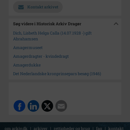
Kontakt arkivet
Søg videre i Historisk Arkiv Dragør
Dich, Lisbeth Helga Calla (14.07.1928 -) gift
Abrahamsen
Amagermuseet
Amagerdragter - kvindedragt
Amagerdukke
Det Nederlandske kronprinsepars besøg (1946)
om arkiv.dk
|
arkiver
|
rettigheder og brug
|
faq
|
kontakt