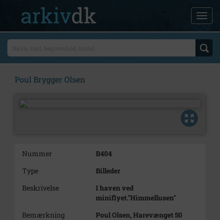
Poul Brygger Olsen
Nummer
B404
Type
Billeder
Beskrivelse
I haven ved
miniflyet."Himmellusen"
Bemærkning
Poul Olsen, Harevænget 50