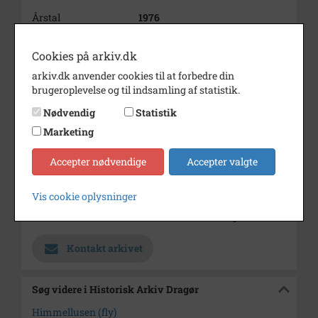
Årstal
1976
Dateringsnote
Juli 1976
Cookies på arkiv.dk
Fotograf
Arkivets optagelse
arkiv.dk anvender cookies til at forbedre din
brugeroplevelse og til indsamling af statistik.
Størrelse
11,5 x 7,5 cm
Nødvendig
Statistik
Materiale
s/h negativ (original)
Marketing
Se på kort
Accepter nødvendige
Accepter valgte
Type
Sogn (1000-2050)
Enhed
Dragør Sogn (1954-2050)
Vis cookie oplysninger
Arkiv
Historisk Arkiv Dragør
Kontakt arkivet
Søg videre i Historisk Arkiv Dragør
Himmellusen (fly)