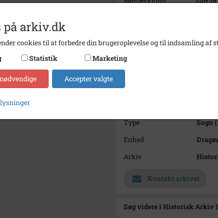
Bemærkning
Gift 1
skibsr
Snedke
 på arkiv.dk
Årstal
1872
nder cookies til at forbedre din brugeroplevelse og til indsamling af st
Fotograf
Ukend
g
Statistik
Marketing
Størrelse
13 x 1
 nødvendige
Accepter valgte
Materiale
Arkive
plysninger
Se på kort
Type
Sogn (
Enhed
Dragør
Arkiv
Histor
Kontakt arkivet
Søg videre i Historisk Arkiv