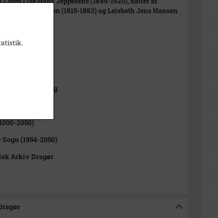
872 med Lise Hans Jeppesens (1849-1920), datter af
eder H.N. Jeppesen (1815-1883) og Leisbeth Jens Hansen
rs (1820-1910).
atistik.
t
8 cm kopi
ts affotografering
1000-2050)
 Sogn (1954-2050)
isk Arkiv Dragør
 Dragør