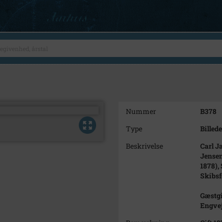
Nummer
B378
Type
Billede
Beskrivelse
Carl J
Jensen
1878), 
Skibsfø
Gæstgi
Engvej