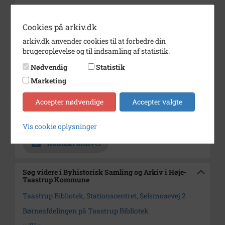
Dateringsnote
16. December 1994
Cookies på arkiv.dk
Fotograf
Sven Levandowsky.
arkiv.dk anvender cookies til at forbedre din
Se på kort
brugeroplevelse og til indsamling af statistik.
Type
Sogn (1000-2050)
Nødvendig
Statistik
Marketing
Enhed
Tåstrup Nykirke Sogn (1918-
2050)
Accepter nødvendige
Accepter valgte
Arkiv
Byhistorisk Samling og Arkiv i
Høje-Taastrup Kommune
Vis cookie oplysninger
Kontakt arkivet
Søg videre i Byhistorisk Samling og Arkiv i Høje-
Taastrup Kommune
Taastrup Bibliotek, Stationscentret, Selsmosevej 2
Børneafdelingen på Taastrup Bibliotek