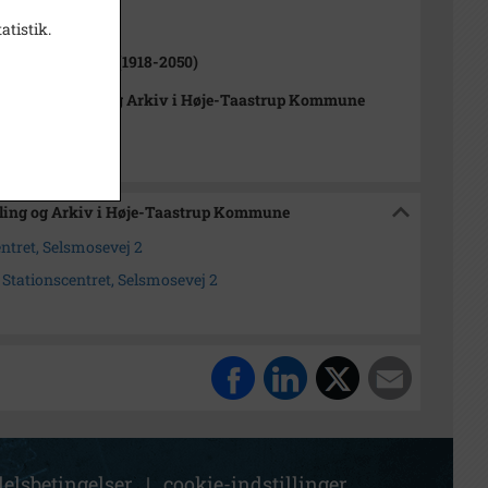
1000-2050)
atistik.
p Nykirke Sogn (1918-2050)
orisk Samling og Arkiv i Høje-Taastrup Kommune
mling og Arkiv i Høje-Taastrup Kommune
entret, Selsmosevej 2
tationscentret, Selsmosevej 2
elsbetingelser
|
cookie-indstillinger