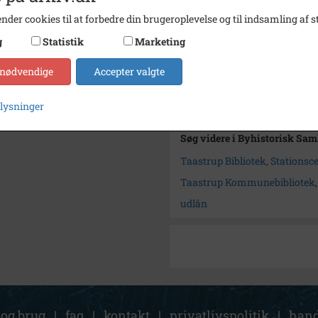
Type
Sogn (
nder cookies til at forbedre din brugeroplevelse og til indsamling af st
Enhed
Tåstru
g
Statistik
Marketing
Arkiv
Byhist
 nødvendige
Accepter valgte
Kontakt arkivet
plysninger
Søg videre i Byhistorisk Sa
Taastrup Bibliotek, Stationsc
Taastrup Kommunebibliotek, S
udlån
 og brug
|
faq
|
kontakt
|
privatlivspolitik
|
hand