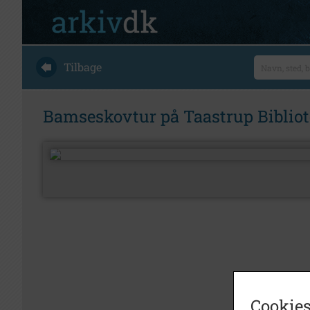
Tilbage
Bamseskovtur på Taastrup Bibliot
Cookies