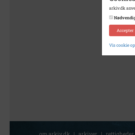
arkiv.dk anve
Nødvendi
Accepter
Vis cookie o
om arkiv.dk
|
arkiver
|
rettigheder