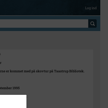
Log ind
0
r
ne er kommet med på skovtur på Taastrup Bibliotek.
ptember 1995
el Wimmelmann.