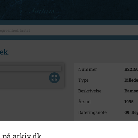
ek.
Nummer
B2215
Type
Billede
Beskrivelse
Bamser
Årstal
1995
Dateringsnote
09. Se
Fotograf
Micha
Se på kort
 på arkiv.dk