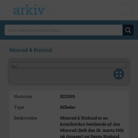
Monrad & Rislund.
Nummer
B22095
Type
Billeder
Beskrivelse
Monrad & Rislund er en
komikerduo bestående af Jan
Monrad (født den 18. marts 1951
på Amager) og Søren Rislund