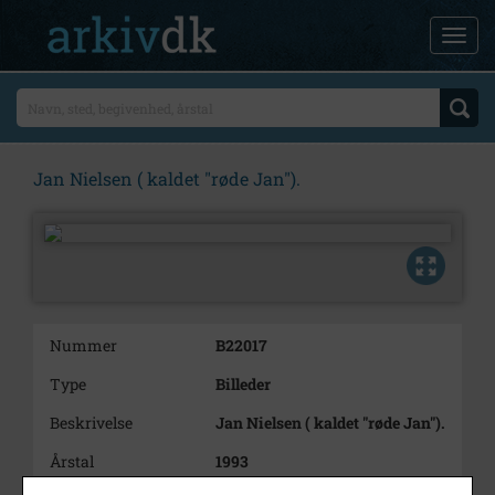
Jan Nielsen ( kaldet "røde Jan").
Nummer
B22017
Type
Billeder
Beskrivelse
Jan Nielsen ( kaldet "røde Jan").
Årstal
1993