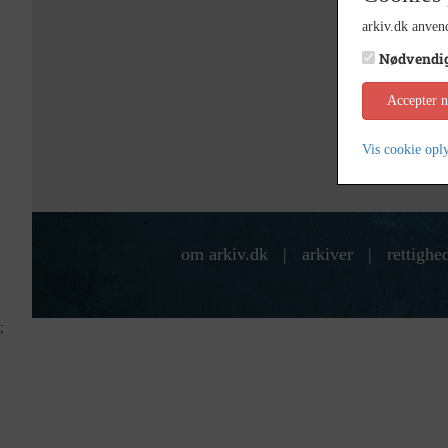
arkiv.dk anvend
Nødvendi
Accepter 
Vis cookie opl
om arkiv.dk
|
arkiver
|
rettighe
;