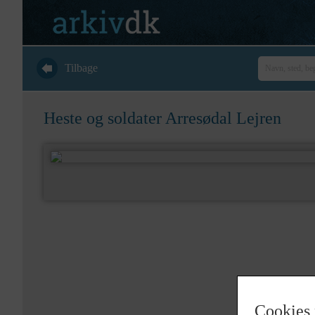
Tilbage
Heste og soldater Arresødal Lejren
Cookies 