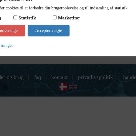
9 x 14
Størrelse
er cookies til at forbedre din brugeroplevelse og til indsamling af statistik.
Indust
Arkiv
g
Statistik
Marketing
Kontakt arkivet
nødvendige
Accepter valgte
ysninger
der og brug
|
faq
|
kontakt
|
privatlivspolitik
|
hande