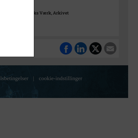
rimuseet Frederiks Værk, Arkivet
lsbetingelser
|
cookie-indstillinger