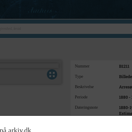
B1211
Nummer
Billede
Type
Arresø
Beskrivelse
1880 -
Periode
1880-1
Dateringsnote
Estime
Ukend
Fotograf
på arkiv.dk