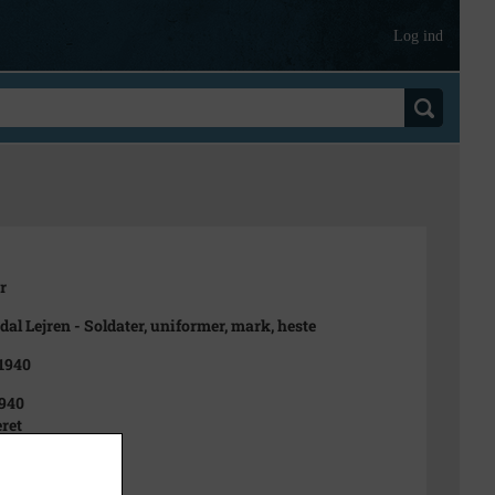
Log ind
r
dal Lejren - Soldater, uniformer, mark, heste
 1940
940
ret
t