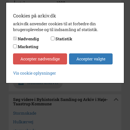
Årstal
1999
Dateringsnote
04. December 1999
Cookies på arkiv.dk
Fotograf
Ukendt
arkiv.dk anvender cookies til at forbedre din
brugeroplevelse og til indsamling af statistik.
Se på kort
Nødvendig
Statistik
Type
Sogn (1000-2050)
Marketing
Enhed
Høje Tåstrup Sogn (1000-2050)
Accepter nødvendige
Accepter valgte
Arkiv
Byhistorisk Samling og Arkiv i
Høje-Taastrup Kommune
Vis cookie oplysninger
Kontakt arkivet
Søg videre i Byhistorisk Samling og Arkiv i Høje-
Taastrup Kommune
Stormskade
Hulkærvej