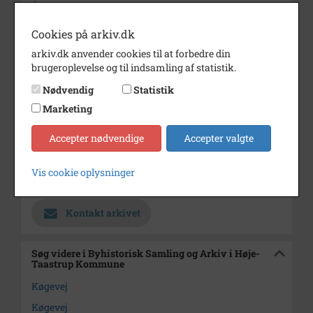
Årstal
1998
Dateringsnote
August 1998
Cookies på arkiv.dk
arkiv.dk anvender cookies til at forbedre din
Fotograf
Ukendt
brugeroplevelse og til indsamling af statistik.
Se på kort
Nødvendig
Statistik
Type
Sogn (1000-2050)
Marketing
Enhed
Tåstrup Nykirke Sogn (1918-
Accepter nødvendige
Accepter valgte
2050)
Arkiv
Byhistorisk Samling og Arkiv i
Vis cookie oplysninger
Høje-Taastrup Kommune
Kontakt arkivet
Søg videre i Byhistorisk Samling og Arkiv i Høje-
Taastrup Kommune
Køgevej
Køgevej