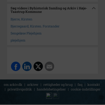
Søg videre i Byhistorisk Samling og Arkiv i Høje-
Taastrup Kommune
Bjerre, Kirsten
Bjerregaard, Kirsten. Forstander
Sengeløse Plejehjem
plejehjem
om arkiv.dk
|
arkiver
|
rettigheder og brug
|
faq
|
kontakt
|
privatlivspolitik
|
handelsbetingelser
|
cookie-indstillinger