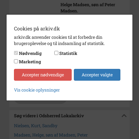
Helge Madsen, søn af Peter
Madsen.
nr. 4 fra venstre forreste række:
Cookies på arkiv.dk
Kurt Nielsen, Sandby.
arkiv.dk anvender cookies til at forbedre din
Periode
1920 - 1925
brugeroplevelse og til indsamling af statistik.
Dateringsnote
år 1922
Nødvendig
Statistik
Marketing
Fotograf
Ukendt
Størrelse
9 x 12
Accepter nødvendige
Accepter valgte
Arkiv
Odsherred Lokalarkiv
Vis cookie oplysninger
Kontakt arkivet
Søg videre i Odsherred Lokalarkiv
Nielsen, Kurt, Sandby
Madsen, Helge, søn af Madsen, Peter