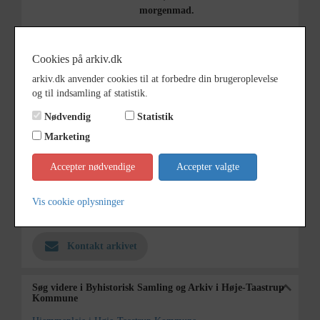
morgenmad.
Periode
1995 - 2000
Cookies på arkiv.dk
Dateringsnote
1995-2000
arkiv.dk anvender cookies til at forbedre din brugeroplevelse
Fotograf
Torben Bach Rasmussen.
og til indsamling af statistik.
Se på kort
Nødvendig
Statistik
Type
Kommune (1970-2050)
Marketing
Enhed
Høje Tåstrup Kommune (2007-
Accepter nødvendige
Accepter valgte
2050)
Arkiv
Byhistorisk Samling og Arkiv i
Vis cookie oplysninger
Høje-Taastrup Kommune
Kontakt arkivet
Søg videre i Byhistorisk Samling og Arkiv i Høje-Taastrup
Kommune