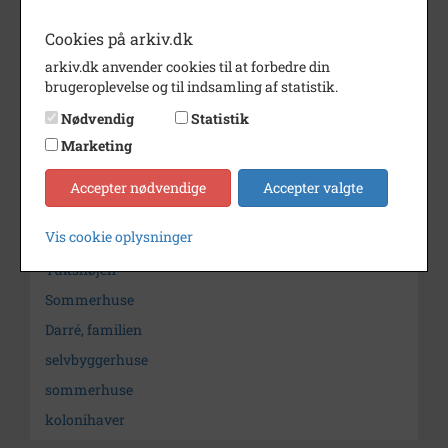
Bemærkning
Matrikel nr. 7ix
Cookies på arkiv.dk
Årstal
1921
arkiv.dk anvender cookies til at forbedre din
brugeroplevelse og til indsamling af statistik.
Fotograf
Privatfoto
Nødvendig
Statistik
Arkiv
Herlev Kommunes Lokalarkiv
Marketing
Kontakt arkivet
Accepter nødvendige
Accepter valgte
Vis cookie oplysninger
Søg videre i Herlev Kommunes Lokalarkiv
Tukshøjen
Sommerhuse
Darré, familien
selvbyggerhuse
sommerhuse
kolonihaver