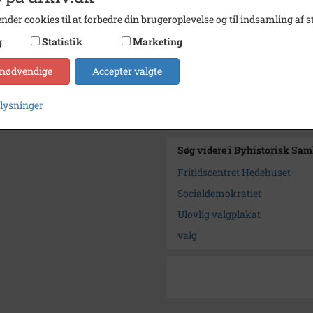
Se på kort
nder cookies til at forbedre din brugeroplevelse og til indsamling af st
Type
Sogn (
g
Statistik
Marketing
Enhed
Høje T
 nødvendige
Accepter valgte
Arkiv
Byhist
plysninger
Kontakt arkivet
Søg videre i Byhistorisk Sa
Fritidscentret Hedehuset
Socialdemokratiet
Ulovlig valgplakat
valg