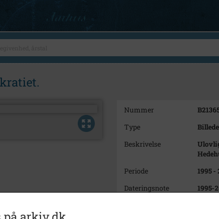
kratiet.
Nummer
B2136
Type
Billede
Beskrivelse
Ulovli
Hedeh
Periode
1995 -
Dateringsnote
1995-
Fotograf
Micha
 på arkiv.dk