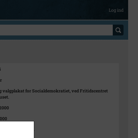
Log ind
5
r
g valgplakat for Socialdemokratiet, ved Fritidscentret
uset.
 2000
2000
el Wimmelmann.