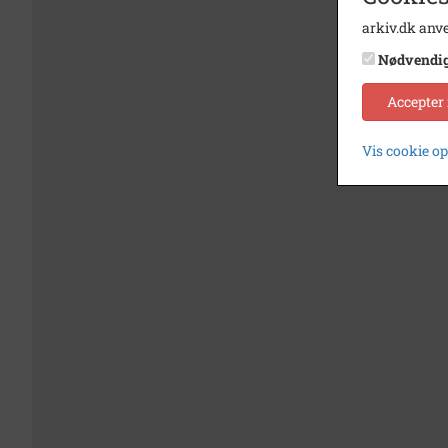
arkiv.dk anve
Nødvendi
Accepter
Vis cookie o