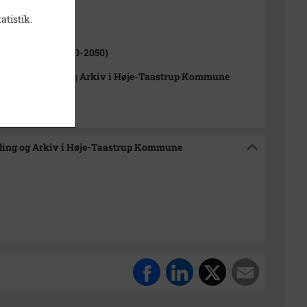
atistik.
1000-2050)
åstrup Sogn (1000-2050)
orisk Samling og Arkiv i Høje-Taastrup Kommune
mling og Arkiv i Høje-Taastrup Kommune