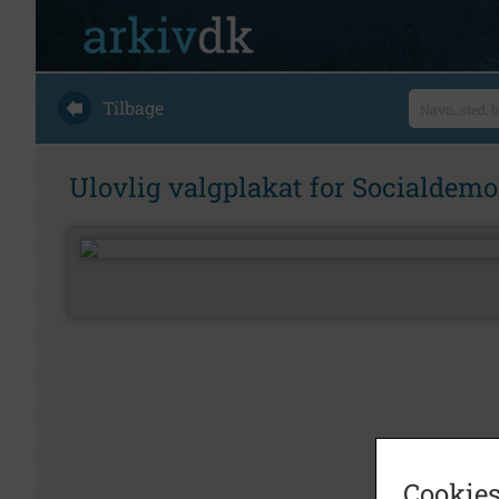
Tilbage
Ulovlig valgplakat for Socialdemo
Cookies