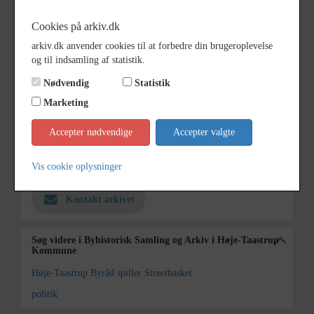
Dateringsnote
28. September 1996
Cookies på arkiv.dk
Fotograf
Michael Wimmelmann.
arkiv.dk anvender cookies til at forbedre din brugeroplevelse
og til indsamling af statistik.
Se på kort
Nødvendig
Statistik
Type
Kommune (1970-2050)
Marketing
Enhed
Høje Tåstrup Kommune (2007-
2050)
Accepter nødvendige
Accepter valgte
Arkiv
Byhistorisk Samling og Arkiv i
Vis cookie oplysninger
Høje-Taastrup Kommune
Kontakt arkivet
Søg videre i Byhistorisk Samling og Arkiv i Høje-Taastrup
Kommune
Høje-Taastrup Byråd spiller Streetbasket
politik