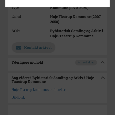
Kommune (1970-2050)
Type
Høje Tåstrup Kommune (2007-
Enhed
2050)
Byhistorisk Samling og Arkiv i
Arkiv
Høje-Taastrup Kommune
Kontakt arkivet
Yderligere indhold
Fold alt ud
Søg videre i Byhistorisk Samling og Arkiv i Høje-
Taastrup Kommune
Høje-Taastrup kommunes biblioteker
Bibliotek