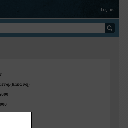
Log ind
1
r
dsvej.(Blind vej)
 2000
2000
Sletting-Jensen.