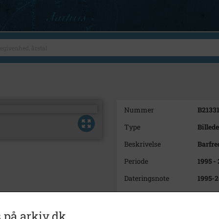
Nummer
B2133
Type
Billede
Beskrivelse
Barfre
Periode
1995 -
Dateringsnote
1995-
Fotograf
Klaus 
Se på kort
 på arkiv.dk