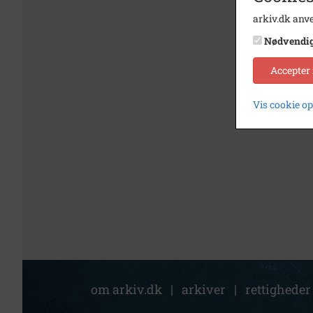
arkiv.dk anve
Nødvendi
Accepter
Vis cookie o
om arkiv.dk
|
arkiver
|
rettigheder