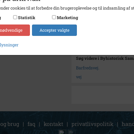
Type
Kommu
nder cookies til at forbedre din brugeroplevelse og til indsamling af st
Enhed
Høje 
g
Statistik
Marketing
Arkiv
Byhist
 nødvendige
Accepter valgte
Kontakt arkivet
plysninger
Søg videre i Byhistorisk Sa
Barfredsvej.
vej
 og brug
|
faq
|
kontakt
|
privatlivspolitik
|
hand