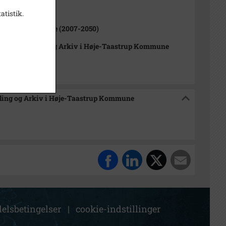
ne (1970-2050)
atistik.
Tåstrup Kommune (2007-2050)
orisk Samling og Arkiv i Høje-Taastrup Kommune
mling og Arkiv i Høje-Taastrup Kommune
elsbetingelser
|
cookie-indstillinger