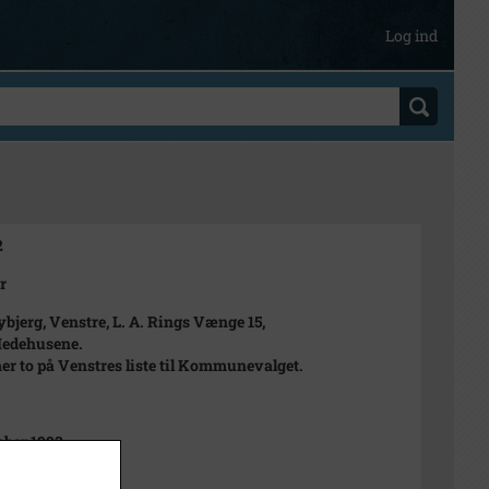
Log ind
2
r
bjerg, Venstre, L. A. Rings Vænge 15,
Hedehusene.
 to på Venstres liste til Kommunevalget.
ber 1993
t