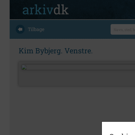
Tilbage
Kim Bybjerg. Venstre.