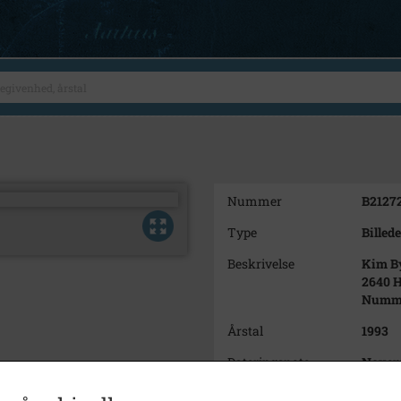
Nummer
B2127
Type
Billede
Beskrivelse
Kim By
2640 
Nummer
Årstal
1993
Dateringsnote
Novem
Fotograf
Ukend