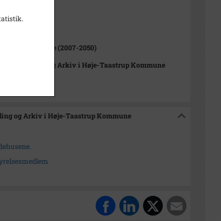
atistik.
ne (1970-2050)
Tåstrup Kommune (2007-2050)
orisk Samling og Arkiv i Høje-Taastrup Kommune
mling og Arkiv i Høje-Taastrup Kommune
edehusene.
tyrelsesmedlem