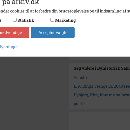
 på arkiv.dk
Se på kort
nder cookies til at forbedre din brugeroplevelse og til indsamling af st
Type
Kommu
g
Statistik
Marketing
Enhed
Høje 
 nødvendige
Accepter valgte
Arkiv
Byhist
plysninger
Kontakt arkivet
Søg videre i Byhistorisk Sa
Venstre
L. A. Rings Vænge 15, 2640 H
Bybjerg, Kim, Kommunalbes
politik