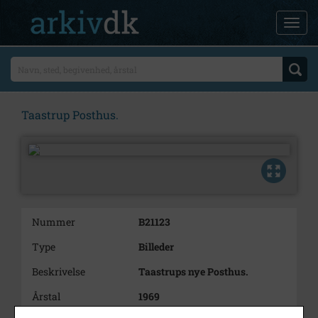
Taastrup Posthus.
Nummer
B21123
Type
Billeder
Beskrivelse
Taastrups nye Posthus.
Årstal
1969