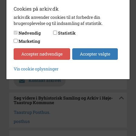
Dateringsnote
1969
Cookies på arkiv.dk
Fotograf
Ukendt
arkiv.dk anvender cookies til at forbedre din
Se på kort
brugeroplevelse og til indsamling af statistik.
Nødvendig
Statistik
Type
Kommune (1970-2050)
Marketing
Enhed
Høje Tåstrup Kommune (2007-
2050)
Accepter nødvendige
Accepter valgte
Arkiv
Byhistorisk Samling og Arkiv i
Høje-Taastrup Kommune
Vis cookie oplysninger
Kontakt arkivet
Søg videre i Byhistorisk Samling og Arkiv i Høje-
Taastrup Kommune
Taastrup Posthus.
posthus