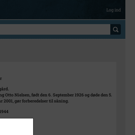
Log ind
r
gård.
g Otto Nielsen, født den 6. September 1926 og døde den 5.
r 2001, gør forberedelser til såning.
 1944
944
t