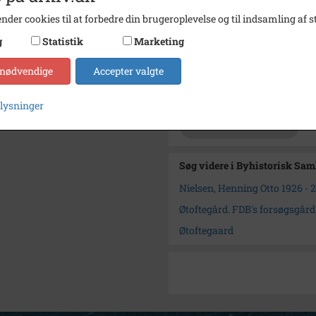
nder cookies til at forbedre din brugeroplevelse og til indsamling af st
Se på kort
g
Statistik
Marketing
Type
Kommu
Enhed
Høje 
 nødvendige
Accepter valgte
Arkiv
Byhist
plysninger
Kontakt arkivet
Søg videre i Byhistorisk Sa
Nielsen, Henning Otto 1926 - 
Øtoftegård. FDB's forsøgsgård
Øtoftegaard