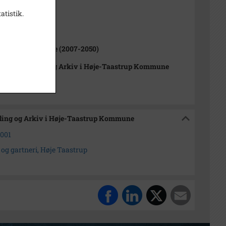
atistik.
ne (1970-2050)
Tåstrup Kommune (2007-2050)
orisk Samling og Arkiv i Høje-Taastrup Kommune
mling og Arkiv i Høje-Taastrup Kommune
2001
 og gartneri, Høje Taastrup