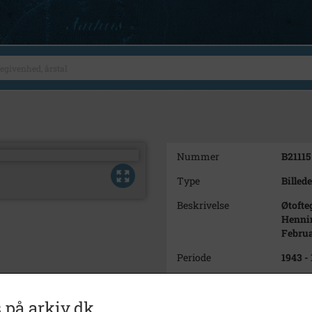
Nummer
B21115
Type
Billede
Beskrivelse
Øtofte
Hennin
Februa
Periode
1943 -
Dateringsnote
1943-1
 på arkiv.dk
Fotograf
Ukend