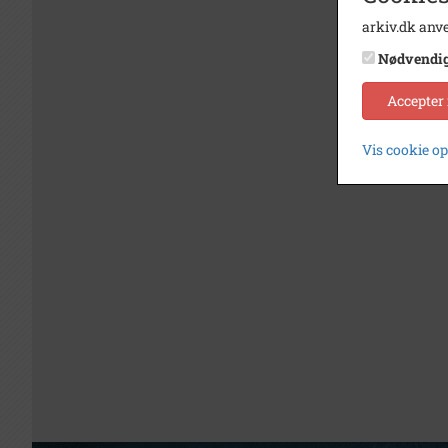
arkiv.dk anve
Nødvendi
Accepter
Vis cookie o