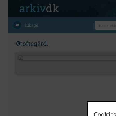
Tilbage
Øtoftegård.
Cookies