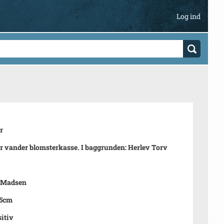
Log ind
r
r vander blomsterkasse. I baggrunden: Herlev Torv
g Madsen
,5cm
sitiv