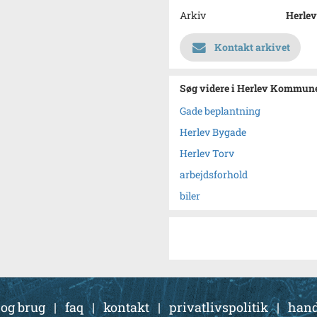
Arkiv
Herle
Kontakt arkivet
Søg videre i Herlev Kommun
Gade beplantning
Herlev Bygade
Herlev Torv
arbejdsforhold
biler
 og brug
|
faq
|
kontakt
|
privatlivspolitik
|
hand