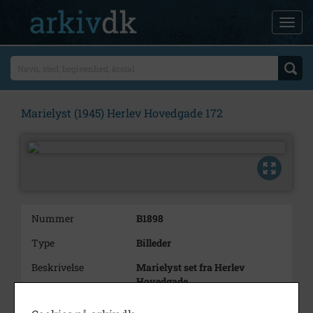
Marielyst (1945) Herlev Hovedgade 172
Nummer
B1898
Type
Billeder
Beskrivelse
Marielyst set fra Herlev
Hovedgade
Årstal
1945