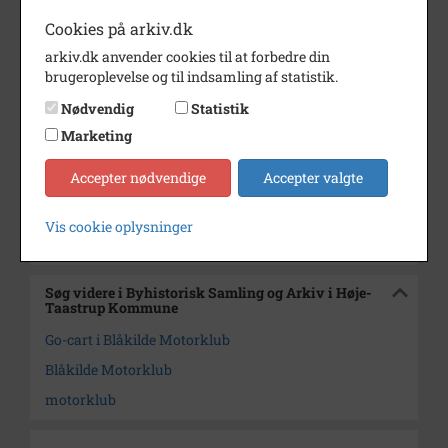
Cookies på arkiv.dk
Periode
1995 - 2000
arkiv.dk anvender cookies til at forbedre din
Dateringsnote
1995-2000
brugeroplevelse og til indsamling af statistik.
Fotograf
Michael Wimmelmann.
Nødvendig
Statistik
Se på kort
Marketing
Arkiv
Byhistorisk Samling og Arkiv i
Accepter nødvendige
Accepter valgte
Høje-Taastrup Kommune
Vis cookie oplysninger
Kontakt arkivet
Søg videre i Byhistorisk Samling og Arkiv i Høje-
Taastrup Kommune
Go-cart i Blåkilde Motorklub
Blåkilde Motorklub
motorklub