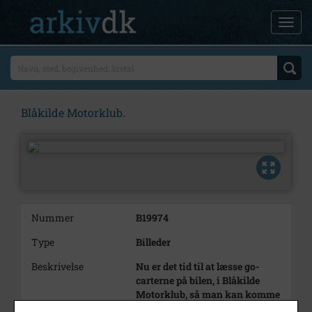
Blåkilde Motorklub.
Nummer
B19974
Type
Billeder
Beskrivelse
Nu er det tid til at læsse go-
carterne på bilen, i Blåkilde
Motorklub, så man kan komme
af sted til løb.