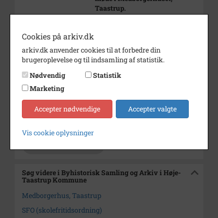
Taastrup.
Køgevej 71
Taastrup Hovedgade 71
Cookies på arkiv.dk
Årstal
1996
arkiv.dk anvender cookies til at forbedre din
brugeroplevelse og til indsamling af statistik.
Dateringsnote
4. Oktober 1996
Nødvendig
Statistik
Fotograf
Michael Wimmelmann.
Marketing
Se på kort
Accepter nødvendige
Accepter valgte
Arkiv
Byhistorisk Samling og Arkiv i
Høje-Taastrup Kommune
Vis cookie oplysninger
Kontakt arkivet
Søg videre i Byhistorisk Samling og Arkiv i Høje-
Taastrup Kommune
Medborgerhus, Taastrup
SFO (skolefritidsordning)