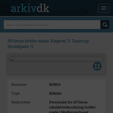
SFOèrne holder møde. Køgevej 71 Taastrup
Hovedgade 71
Nummer
B19814
Type
Billeder
Beskrivelse
Personalet fra SFOèrne
(skolefritidsordning) holder
møde i Medborgerhuset,