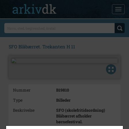
SFO Blåbærret. Trekanten H 11
Nummer
B19810
Type
Billeder
Beskrivelse
SFO (skolefritidsordning)
Blåbærret afholder
børnefestival.
Her bliver en af børnene malet i