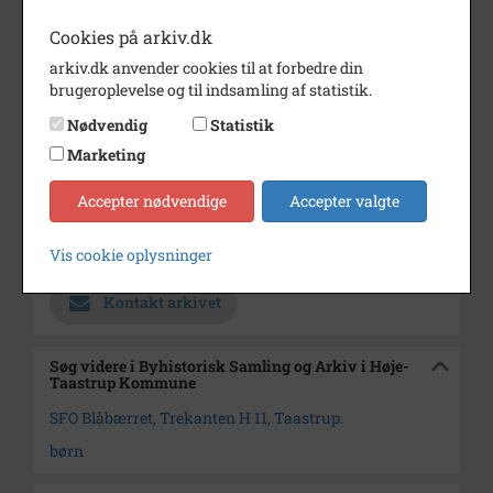
ansigtet.
Cookies på arkiv.dk
Trekanten H 11
arkiv.dk anvender cookies til at forbedre din
Årstal
1996
brugeroplevelse og til indsamling af statistik.
Dateringsnote
21. Juni 1996
Nødvendig
Statistik
Fotograf
Michael Wimmelmann.
Marketing
Se på kort
Accepter nødvendige
Accepter valgte
Arkiv
Byhistorisk Samling og Arkiv i
Høje-Taastrup Kommune
Vis cookie oplysninger
Kontakt arkivet
Søg videre i Byhistorisk Samling og Arkiv i Høje-
Taastrup Kommune
SFO Blåbærret, Trekanten H 11, Taastrup.
børn