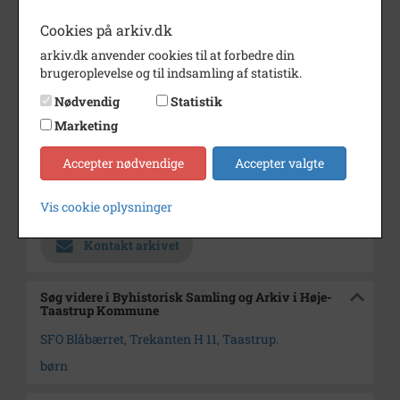
fiskedammen.
Cookies på arkiv.dk
Trekanten H 11
arkiv.dk anvender cookies til at forbedre din
Årstal
1995
brugeroplevelse og til indsamling af statistik.
Dateringsnote
23. Juni 1995
Nødvendig
Statistik
Fotograf
Michael Wimmelmann.
Marketing
Se på kort
Accepter nødvendige
Accepter valgte
Arkiv
Byhistorisk Samling og Arkiv i
Høje-Taastrup Kommune
Vis cookie oplysninger
Kontakt arkivet
Søg videre i Byhistorisk Samling og Arkiv i Høje-
Taastrup Kommune
SFO Blåbærret, Trekanten H 11, Taastrup.
børn