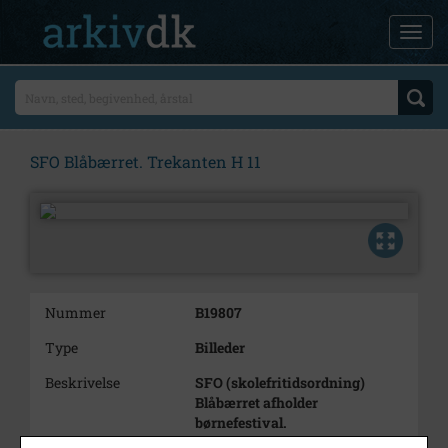
SFO Blåbærret. Trekanten H 11
Nummer
B19807
Type
Billeder
Beskrivelse
SFO (skolefritidsordning)
Blåbærret afholder
børnefestival.
Her prøver nogle af børnene