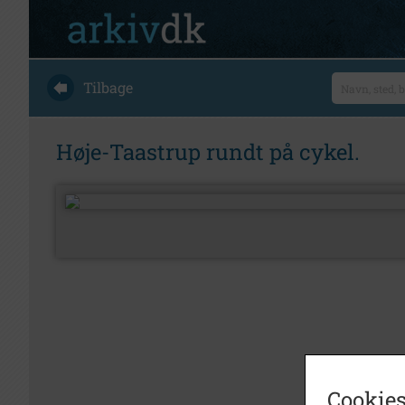
Tilbage
Høje-Taastrup rundt på cykel.
Cookies