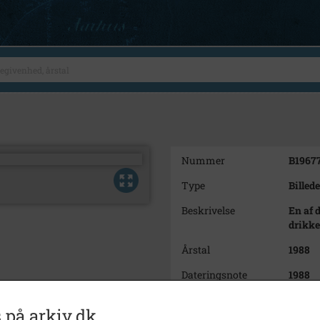
Nummer
B1967
Type
Billede
Beskrivelse
En af 
drikke
Årstal
1988
Dateringsnote
1988
Fotograf
Ole Ra
 på arkiv.dk