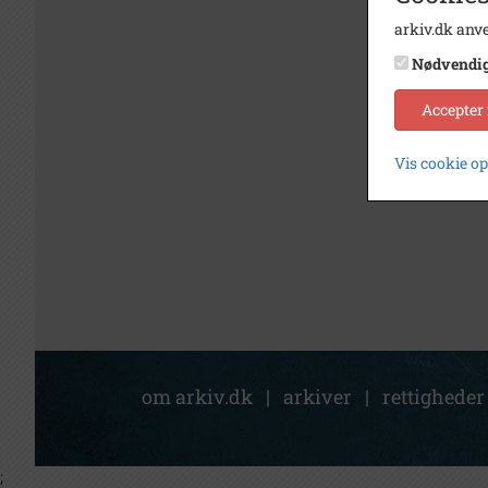
arkiv.dk anve
Nødvendi
Accepter
Vis cookie o
om arkiv.dk
|
arkiver
|
rettigheder
;