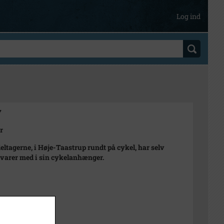
Log ind
7
r
deltagerne, i Høje-Taastrup rundt på cykel, har selv
varer med i sin cykelanhænger.
sch.