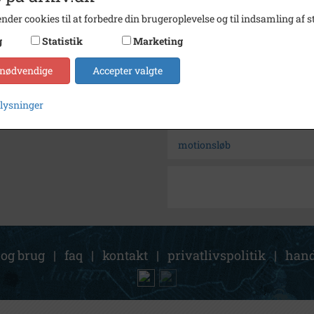
Se på kort
nder cookies til at forbedre din brugeroplevelse og til indsamling af st
Arkiv
Byhist
g
Statistik
Marketing
Kontakt arkivet
 nødvendige
Accepter valgte
Søg videre i Byhistorisk Sa
plysninger
Høje- Taastrup rundt på cykel
motionsløb
 og brug
|
faq
|
kontakt
|
privatlivspolitik
|
hand