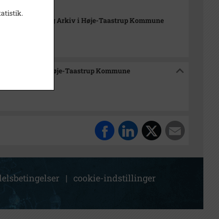
atistik.
orisk Samling og Arkiv i Høje-Taastrup Kommune
mling og Arkiv i Høje-Taastrup Kommune
.
elsbetingelser
|
cookie-indstillinger