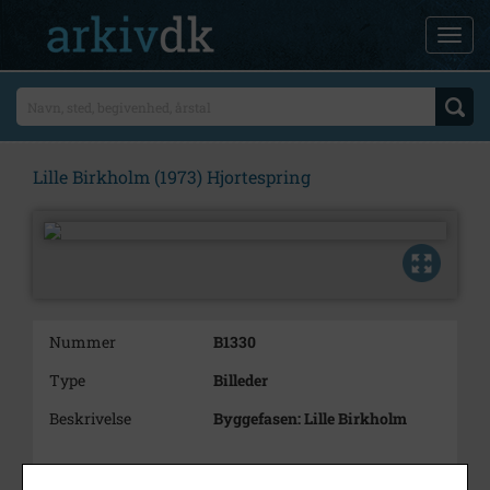
Lille Birkholm (1973) Hjortespring
Nummer
B1330
Type
Billeder
Beskrivelse
Byggefasen: Lille Birkholm
Årstal
1973