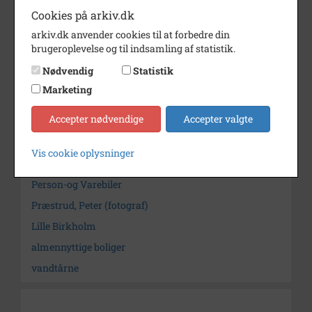
Cookies på arkiv.dk
Dateringsnote
jan. 1973
arkiv.dk anvender cookies til at forbedre din
Fotograf
Foto Service Peter Præstrud
brugeroplevelse og til indsamling af statistik.
Se på kort
Nødvendig
Statistik
Marketing
Arkiv
Herlev Kommunes Lokalarkiv
Accepter nødvendige
Accepter valgte
Kontakt arkivet
Vis cookie oplysninger
Søg videre i Herlev Kommunes Lokalarkiv
Person-og Varebiler
Præstrud, Peter (fotograf)
Lille Birkholm
almennyttige boliger
vandtårne