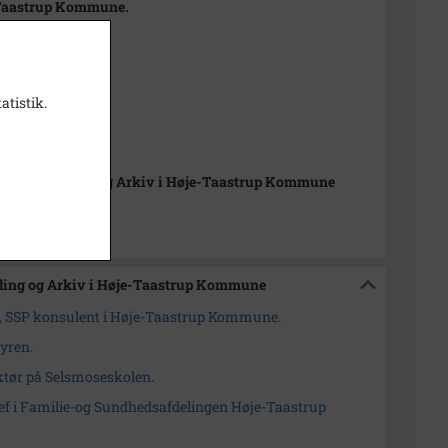
Taastrup Kommune.
tember 1995
atistik.
el Wimmelmann
orisk Samling og Arkiv i Høje-Taastrup Kommune
mling og Arkiv i Høje-Taastrup Kommune
, SSP konsulent i Høje-Taastrup Kommune.
Myren.
ektør på Selsmoseskolen.
ef i Familie-og Sundhedsafdelingen Høje-Taastrup