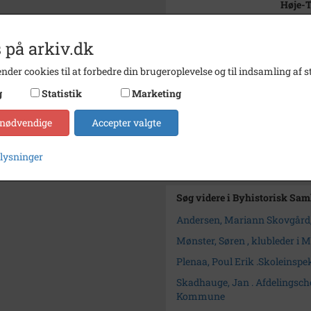
Høje-
Årstal
1995
 på arkiv.dk
Dateringsnote
8. Sep
nder cookies til at forbedre din brugeroplevelse og til indsamling af st
Fotograf
Micha
g
Statistik
Marketing
Se på kort
 nødvendige
Accepter valgte
Arkiv
Byhist
plysninger
Kontakt arkivet
Søg videre i Byhistorisk Sa
Andersen, Mariann Skovgård
Mønster, Søren , klubleder i 
Plenaa, Poul Erik .Skoleinsp
Skadhauge, Jan . Afdelingsch
Kommune