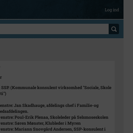
Log ind
0
r
 SSP. (Kommunale konsulent virksomhed "Sociale, Skole
ti")
 venstre: Jan Skadhauge, afdelings chef i Familie-og
edsafdelingen.
 venstre: Poul-Erik Plenaa, Skoleleder på Selsmoseskolen
 venstre: Søren Mønster, Klubleder i Myren
 venstre: Mariann Snovgård Andersen, SSP-konsulent i