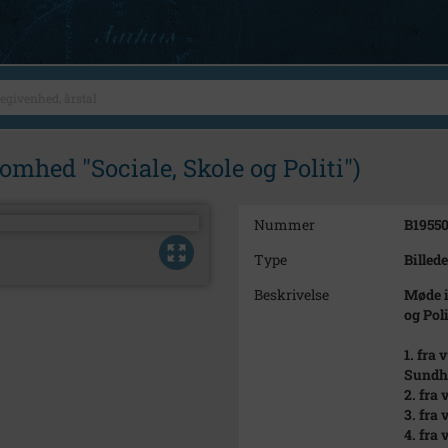
hed "Sociale, Skole og Politi")
Nummer
B1955
Type
Billede
Beskrivelse
Møde i
og Poli
1. fra
Sundh
2. fra
3. fra
4. fra