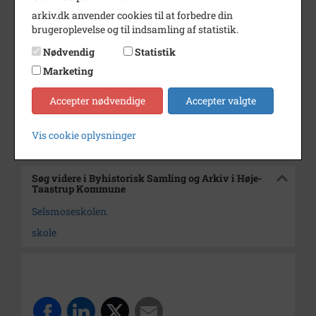
arkiv.dk anvender cookies til at forbedre din
Dateringsnote
August 1995
brugeroplevelse og til indsamling af statistik.
Fotograf
Ukendt
Nødvendig
Statistik
Se på kort
Marketing
Arkiv
Byhistorisk Samling og Arkiv i
Accepter nødvendige
Accepter valgte
Høje-Taastrup Kommune
Vis cookie oplysninger
Kontakt arkivet
Søg videre i Byhistorisk Samling og Arkiv i Høje-
Taastrup Kommune
Selsmoseskolen.
skole