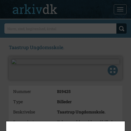
Taastrup Ungdomsskole.
Nummer
B19425
Type
Billeder
Beskrivelse
Taastrup Ungdomsskole.
Bemærkning
Teksten på bagsiden af billedet
er utydelig