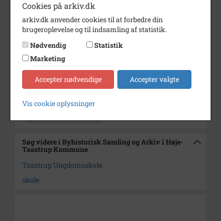
Cookies på arkiv.dk
Årstal
1999
arkiv.dk anvender cookies til at forbedre din
brugeroplevelse og til indsamling af statistik.
Dateringsnote
Februar 1999
Nødvendig
Statistik
Fotograf
Ukendt
Marketing
Se på kort
Accepter nødvendige
Accepter valgte
Arkiv
Byhistorisk Samling og Arkiv i
Høje-Taastrup Kommune
Vis cookie oplysninger
Kontakt arkivet
Søg videre i Byhistorisk Samling og Arkiv i Høje-
Taastrup Kommune
Taastrup Ungdomsskole.
skole