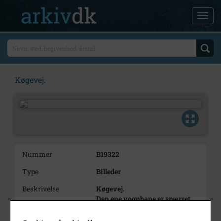
Køgevej.
Nummer
B19322
Type
Billeder
Beskrivelse
Køgevej.
Den ene vognbane er spærret
mod Roskildevej.