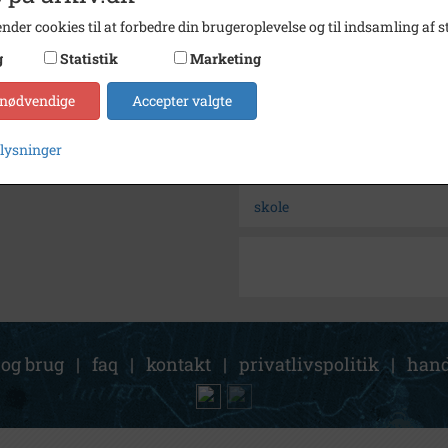
Se på kort
nder cookies til at forbedre din brugeroplevelse og til indsamling af st
Arkiv
Byhist
g
Statistik
Marketing
Kontakt arkivet
 nødvendige
Accepter valgte
Søg videre i Byhistorisk Sa
plysninger
Sengeløse Skole (før 1925).
skole
 og brug
|
faq
|
kontakt
|
privatlivspolitik
|
hand