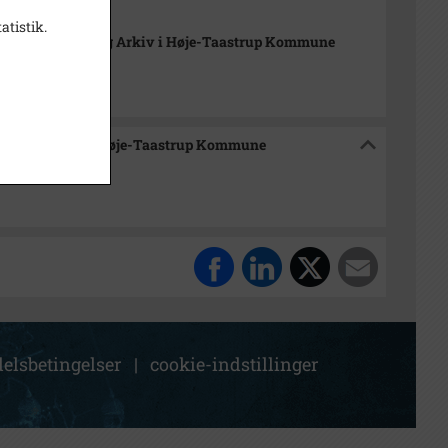
atistik.
orisk Samling og Arkiv i Høje-Taastrup Kommune
mling og Arkiv i Høje-Taastrup Kommune
elsbetingelser
|
cookie-indstillinger