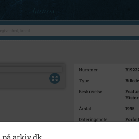
Nummer
B1923
Type
Billede
Beskrivelse
Featur
Histor
Årstal
1995
Dateringsnote
Forår 
Fotograf
Figmen
 på arkiv.dk