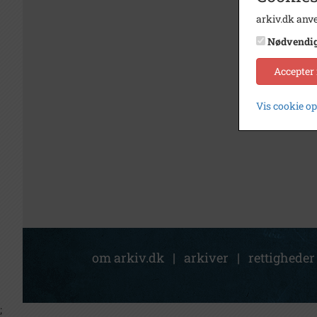
arkiv.dk anve
Nødvendi
Accepter
Vis cookie o
om arkiv.dk
|
arkiver
|
rettigheder
;