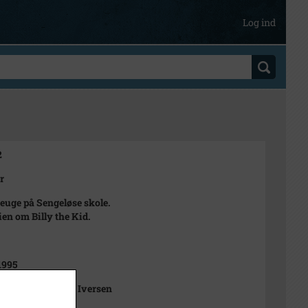
Log ind
2
r
euge på Sengeløse skole.
ien om Billy the Kid.
1995
t Photo v/Klaus Iversen