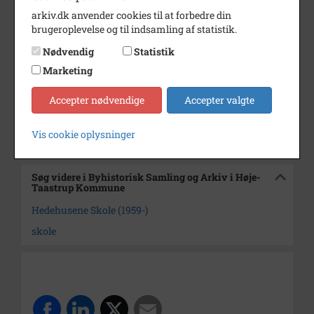
arkiv.dk anvender cookies til at forbedre din
Dateringsnote
1995-2000
brugeroplevelse og til indsamling af statistik.
Fotograf
Michael Wimmelmann.
Nødvendig
Statistik
Se på kort
Marketing
Arkiv
Byhistorisk Samling og Arkiv i
Accepter nødvendige
Accepter valgte
Høje-Taastrup Kommune
Vis cookie oplysninger
Kontakt arkivet
Søg videre i Byhistorisk Samling og Arkiv i Høje-
Taastrup Kommune
Hedehusene Skole (1959-)
skole