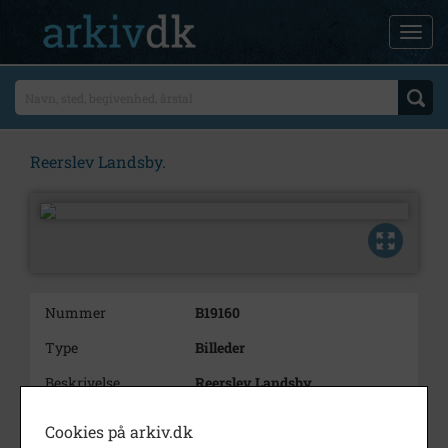
Reerslev Landsby.
Nummer
B19160
Type
Billeder
Beskrivelse
Reerslev Landsby.
Årstal
1996
Cookies på arkiv.dk