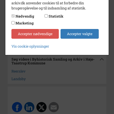
Dateringsnote
7. Februar 1996
arkiv.dk anvender cookies til at forbedre din
brugeroplevelse og til indsamling af statistik.
Fotograf
Michael Wimmelmann
Nødvendig
Statistik
Se på kort
Marketing
Arkiv
Byhistorisk Samling og Arkiv i
Høje-Taastrup Kommune
Accepter nødvendige
Accepter valgte
Kontakt arkivet
Vis cookie oplysninger
Søg videre i Byhistorisk Samling og Arkiv i Høje-
Taastrup Kommune
Reerslev
Landsby