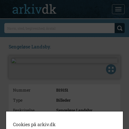
Sengeløse Landsby.
Nummer
B19151
Type
Billeder
Beskrivelse
Sengeløse Landsby.
Årstal
1996
Cookies på arkiv.dk