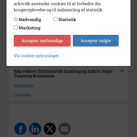
Dateringsnote
4. November 1996
arkiv.dk anvender cookies til at forbedre din
brugeroplevelse og til indsamling af statistik.
Fotograf
Michael Wimmelmann
Nødvendig
Statistik
Se på kort
Marketing
Arkiv
Byhistorisk Samling og Arkiv i
Høje-Taastrup Kommune
Accepter nødvendige
Accepter valgte
Kontakt arkivet
Vis cookie oplysninger
Søg videre i Byhistorisk Samling og Arkiv i Høje-
Taastrup Kommune
Sengeløse
Landsby