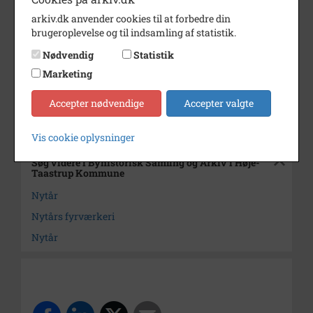
Dateringsnote
December 1996
arkiv.dk anvender cookies til at forbedre din
Fotograf
Ukendt
brugeroplevelse og til indsamling af statistik.
Se på kort
Nødvendig
Statistik
Marketing
Arkiv
Byhistorisk Samling og Arkiv i
Høje-Taastrup Kommune
Accepter nødvendige
Accepter valgte
Kontakt arkivet
Vis cookie oplysninger
Søg videre i Byhistorisk Samling og Arkiv i Høje-
Taastrup Kommune
Nytår
Nytårs fyrværkeri
Nytår