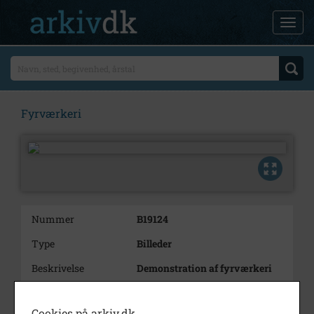
Fyrværkeri
Nummer
B19124
Type
Billeder
Beskrivelse
Demonstration af fyrværkeri
Årstal
1996
Cookies på arkiv.dk