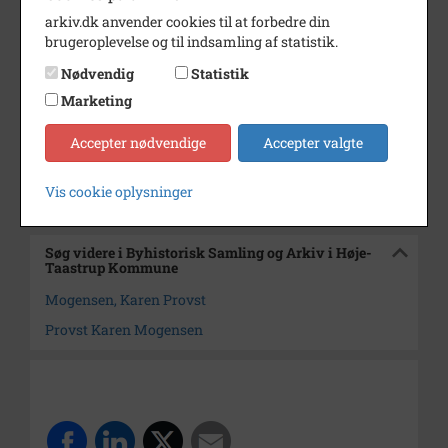
arkiv.dk anvender cookies til at forbedre din
Dateringsnote
1995
brugeroplevelse og til indsamling af statistik.
Fotograf
Ukendt
Nødvendig
Statistik
Se på kort
Marketing
Arkiv
Byhistorisk Samling og Arkiv i
Accepter nødvendige
Accepter valgte
Høje-Taastrup Kommune
Vis cookie oplysninger
Kontakt arkivet
Søg videre i Byhistorisk Samling og Arkiv i Høje-
Taastrup Kommune
Mogensen, Karen Provst
Provst Karen Mogensen