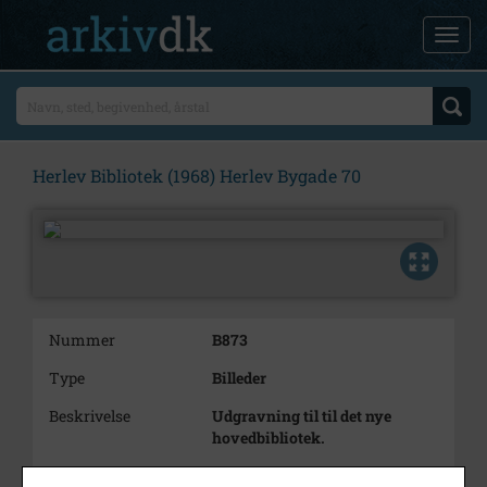
Herlev Bibliotek (1968) Herlev Bygade 70
Nummer
B873
Type
Billeder
Beskrivelse
Udgravning til til det nye
hovedbibliotek.
Bemærkning
Matrikel nr. 19 Ad