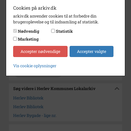
Årstal
1968
Cookies på arkiv.dk
arkiv.dk anvender cookies til at forbedre din
Dateringsnote
ca. 1968
brugeroplevelse og til indsamling af statistik.
Fotograf
Ukendt fotograf
Nødvendig
Statistik
Størrelse
9x13cm
Marketing
Materiale
farve positiv
Accepter nødvendige
Accepter valgte
Arkiv
Herlev Kommunes Lokalarkiv
Vis cookie oplysninger
Kontakt arkivet
Søg videre i Herlev Kommunes Lokalarkiv
Herlev Bibliotek
Herlev Bibliotek
Herlev Bygade - lige nr.