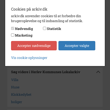
og Herlev Telefonhåndbog 1984-
85 s. 11
Cookies på arkiv.dk
arkiv.dk anvender cookies til at forbedre din
Årstal
1979
brugeroplevelse og til indsamling af statistik.
Fotograf
Herlev Kommune
Nødvendig
Statistik
Informationsafdelingen
Marketing
Se på kort
Accepter nødvendige
Accepter valgte
Arkiv
Herlev Kommunes Lokalarkiv
Vis cookie oplysninger
Kontakt arkivet
Søg videre i Herlev Kommunes Lokalarkiv
Villa
Huse
Klokkedybet
boliger