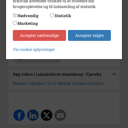
arkiv.dk anvender cookies til at forbedre din
brugeroplevelse og til indsamling af statistik.
Periode
1904 - 1910
Nødvendig
Statistik
Dateringsnote
1904
Marketing
Fotograf
Ukendt
Accepter nødvendige
Accepter valgte
Arkiv
Lokalarkivet Alsønderup -
Tjæreby
Vis cookie oplysninger
Kontakt arkivet
Søg videre i Lokalarkivet Alsønderup -Tjæreby
Nielsen, Vilhelm f. 22/2 1884 på Harløse Overdrev