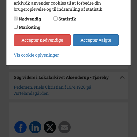
arkiv.dk anvender cookies til at forbedre din
Dateringsnote
ca. 1940
brugeroplevelse og til indsamling af statistik.
Fotograf
Ukendt
Nødvendig
Statistik
Marketing
Størrelse
8 x 6
Arkiv
Lokalarkivet Alsønderup -
Accepter nødvendige
Accepter valgte
Tjæreby
Vis cookie oplysninger
Kontakt arkivet
Søg videre i Lokalarkivet Alsønderup -Tjæreby
Pedersen, Niels Christian f 16/4 1920 på
Ærtelandsgården