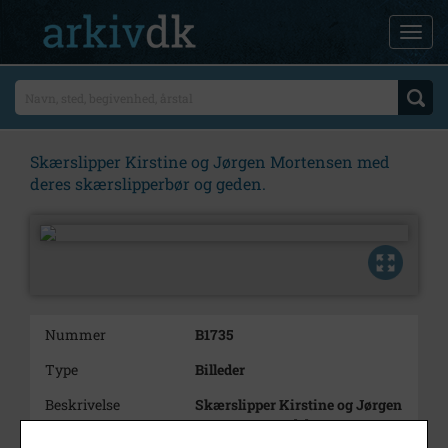
Skærslipper Kirstine og Jørgen Mortensen med
deres skærslipperbør og geden.
Nummer
B1735
Type
Billeder
Beskrivelse
Skærslipper Kirstine og Jørgen
Mortensen med deres
skærslipperbør