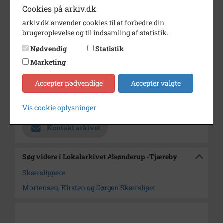
Cookies på arkiv.dk
og geden.
arkiv.dk anvender cookies til at forbedre din
Årstal
1920
brugeroplevelse og til indsamling af statistik.
Dateringsnote
1920
Nødvendig
Statistik
Fotograf
Ukendt
Marketing
Størrelse
9 x 14
Accepter nødvendige
Accepter valgte
Arkiv
Lokalarkivet Alsønderup -
Tjæreby
Vis cookie oplysninger
Kontakt arkivet
Søg videre i Lokalarkivet Alsønderup -Tjæreby
Skærslippere
Mortensen, Kirsten og Jørgen Skærsliper